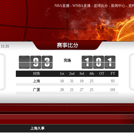
NBA直播
-
WNBA直播
-
篮球比分
-
新闻中心
-
资
 11:35
完场
对阵
1st
2nd
3rd
4th
OT
FT
上海
18
31
19
25
93
广厦
28
21
27
25
101
上海久事