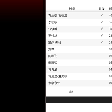
球员
首发
布兰登-古德温
√
40
李弘权
√
35
张镇麟
√
30
王哲林
√
28
凯尔-弗格
√
28
刘铮
18
闫鹏飞
06
李添荣
05
马典成
04
肯尼思-洛夫顿
01
偰李永炜
00
合计