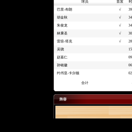
球员
首发
巴里-布朗
√
39
胡金秋
√
34
朱俊龙
√
34
林秉圣
√
30
雷琼-塔克
√
28
吴骁
15
赵嘉仁
09
孙铭徽
06
约书亚-卡尔顿
02
合计
阵容