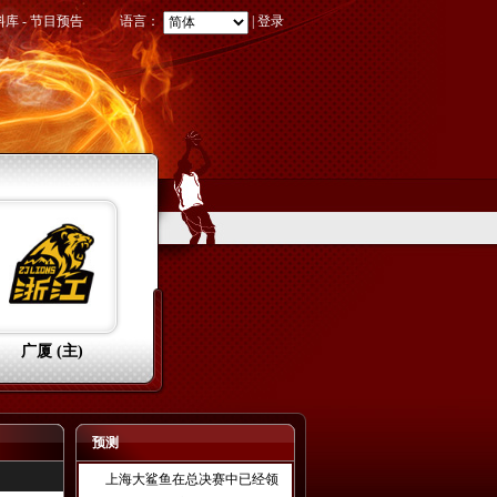
料库
-
节目预告
语言：
|
登录
广厦 (主)
预测
上海大鲨鱼在总决赛中已经领