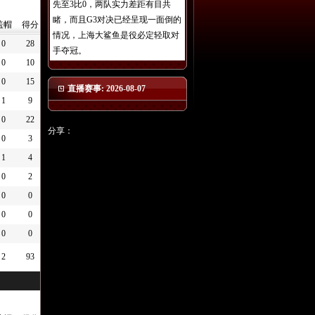
先至3比0，两队实力差距有目共
睹，而且G3对决已经呈现一面倒的
盖帽
得分
情况，上海大鲨鱼是役必定轻取对
0
28
手夺冠。
0
10
0
15
直播赛事: 2026-08-07
1
9
0
22
分享：
0
3
1
4
0
2
0
0
0
0
0
0
2
93