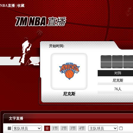
NBA直播
|
收藏
开始时间:
对阵
尼克斯
76人
尼克斯
文字直播
全
1节
2节
3节
4节