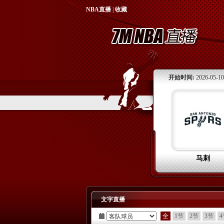
NBA直播
|
收藏
开始时间:
2026-05-10
马刺
文字直播
全
1节
2节
3节
4