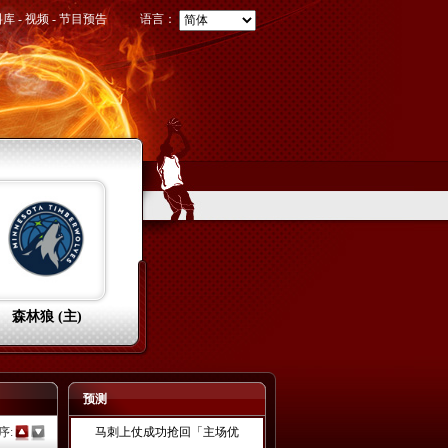
料库
-
视频
-
节目预告
语言：
森林狼 (主)
预测
序:
马刺上仗成功抢回「主场优