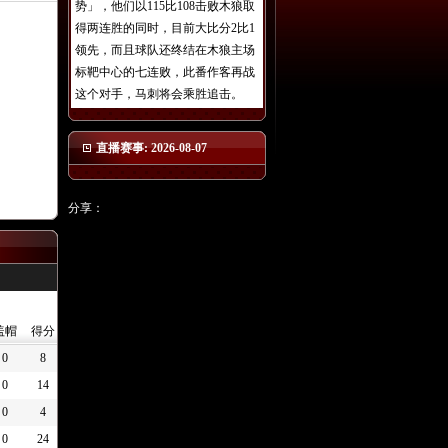
势」，他们以115比108击败木狼取
得两连胜的同时，目前大比分2比1
领先，而且球队还终结在木狼主场
标靶中心的七连败，此番作客再战
这个对手，马刺将会乘胜追击。
直播赛事: 2026-08-07
分享：
盖帽
得分
0
8
0
14
0
4
0
24