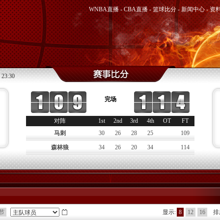
WNBA直播
-
CBA直播
-
篮球比分
-
新闻中心
-
资
 23:30
完场
对阵
1st
2nd
3rd
4th
OT
FT
马刺
30
26
28
25
109
森林狼
34
26
20
34
114
节
显示:
8
12
16
排