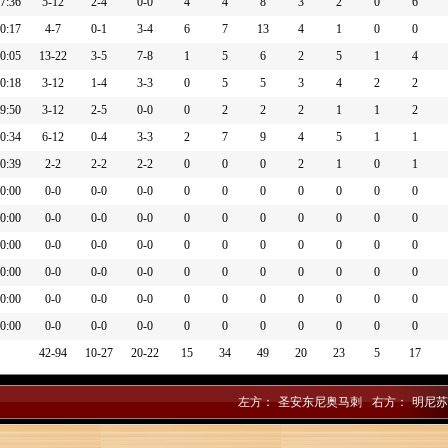
7:36
5-12
2-4
0-0
4
4
8
3
2
0
6
规
0:17
4-7
0-1
3-4
6
7
13
4
1
0
0
德温-瓦塞尔] 抢断)
0:05
13-22
3-5
7-8
1
5
6
2
5
1
4
板
0:18
3-12
1-4
3-3
0
5
5
3
4
2
2
后撤步跳投不中
9:50
3-12
2-5
0-0
0
2
2
2
1
1
2
篮得手
0:34
6-12
0-4
3-3
2
7
9
4
5
1
1
0:39
2-2
2-2
2-2
0
0
0
2
1
0
1
0:00
0-0
0-0
0-0
0
0
0
0
0
0
0
1英尺的两分投篮
0:00
0-0
0-0
0-0
0
0
0
0
0
0
0
进攻篮板
0:00
0-0
0-0
0-0
0
0
0
0
0
0
0
的三分跳投
0:00
0-0
0-0
0-0
0
0
0
0
0
0
0
进攻篮板
0:00
0-0
0-0
0-0
0
0
0
0
0
0
0
分投篮不进
板
0:00
0-0
0-0
0-0
0
0
0
0
0
0
0
的两分投篮
42-94
10-27
20-22
15
34
49
20
23
5
17
左方：
圣安东尼奥马刺
右方：
明尼苏
([纳兹-里德] 助攻)