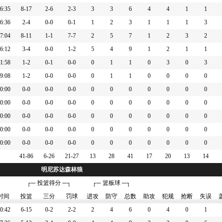
6:35
8-17
2-6
2-3
3
3
6
4
4
1
1
迪伦-哈珀] 抢断)
6:36
2-4
0-0
0-1
1
2
3
1
1
1
3
7:04
8-11
1-1
7-7
2
5
7
1
2
3
2
6:12
3-4
0-0
1-2
5
4
9
1
2
1
1
1:58
1-2
0-1
0-0
0
1
1
0
3
0
3
英尺的三分跳投
9:08
1-2
0-0
0-0
0
1
1
0
0
0
0
分
0:00
0-0
0-0
0-0
0
0
0
0
0
0
0
0:00
0-0
0-0
0-0
0
0
0
0
0
0
0
尺的三分跳投
0:00
0-0
0-0
0-0
0
0
0
0
0
0
0
攻扣篮命中 ([迪伦-哈珀] 助攻)
0:00
0-0
0-0
0-0
0
0
0
0
0
0
0
0:00
0-0
0-0
0-0
0
0
0
0
0
0
0
41-86
6-26
21-27
13
28
41
17
20
13
14
分
明尼苏达森林狼
┌─ 投篮得分 ─┐
┌─ 篮板球 ─┐
时间
投篮
三分
罚球
进攻
防守
总数
助攻
犯规
抢断
失误
克-科内特]
戈贝尔]
0:42
6-15
0-2
2-2
2
4
6
0
4
0
1