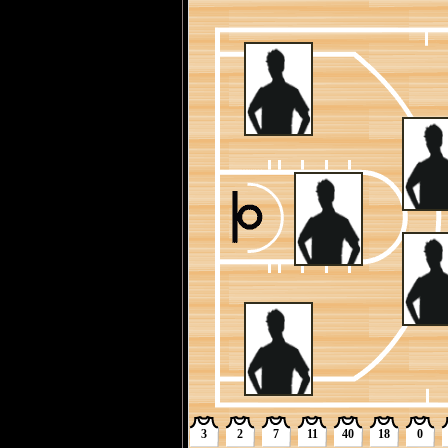
4节 03:22
[迪伦-哈珀] 突破上篮得分
4节 03:25
[迪伦-哈珀] 抢到防守篮板
4节 03:28
[朱利叶斯-兰德尔] 后仰
4节 03:49
[杰登-麦克丹尼尔斯] 抢
4节 03:51
[德温-瓦塞尔] 12英尺处
4节 03:58
[斯蒂芬-卡斯尔] 换人 [朱
4节 03:58
[马刺] 全场(60秒)暂停
4节 03:58
[鲁迪-戈贝尔] 换人 [小特
4节 03:58
[杰登-麦克丹尼尔斯] 个人
4节 04:08
[纳兹-里德] 突破暴扣得分
4节 04:20
[小特伦斯-香农] 抢到防守
4节 04:24
[达龙-福克斯] 快攻中干
4节 04:30
[卢克-科内特] 抢到防守篮
4节 04:32
[小特伦斯-香农] 快速突
4节 04:48
[达龙-福克斯] 命中7英尺
4节 05:12
[安东尼-爱德华兹] 命中25
4节 05:24
[安东尼-爱德华兹] 抢到
4节 05:26
[迪伦-哈珀] 6英尺处干拔
3
2
7
11
40
18
0