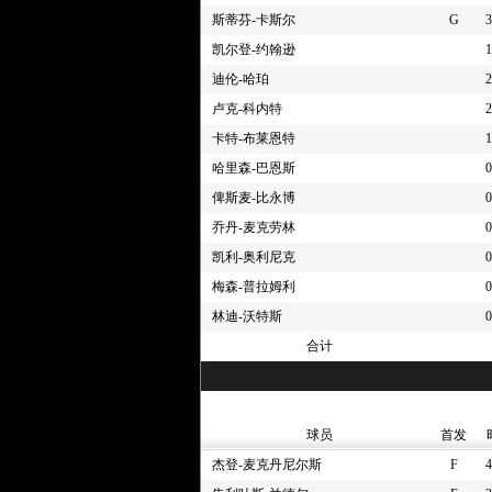
斯蒂芬-卡斯尔
G
3
4节 00:23
[阿约-多苏穆] 传球失误 ([
凯尔登-约翰逊
1
4节 00:29
[迪伦-哈珀] 罚球 2投2中
迪伦-哈珀
2
4节 00:29
[迪伦-哈珀] 罚球 2投1中
4节 00:29
[阿约-多苏穆] 个人犯规
卢克-科内特
2
4节 00:29
[迪伦-哈珀] 抢到进攻篮板
卡特-布莱恩特
1
4节 00:31
[斯蒂芬-卡斯尔] 错失24
哈里森-巴恩斯
0
4节 00:39
[纳兹-里德] 投篮命中得2
俾斯麦-比永博
0
4节 00:39
[纳兹-里德] 抢到进攻篮板
乔丹-麦克劳林
0
4节 00:40
[阿约-多苏穆] 错失26英
凯利-奥利尼克
0
4节 01:05
[朱利安-尚帕尼] 1英尺处快
梅森-普拉姆利
0
4节 01:12
[阿约-多苏穆] 罚球 1投1中
林迪-沃特斯
0
4节 01:12
[迪伦-哈珀] 投篮犯规
合计
4节 01:12
[阿约-多苏穆] 突破暴扣得
4节 01:17
[森林狼] 全场(60秒)暂停
4节 01:31
[迪伦-哈珀] 罚球 2投2中
球员
首发
4节 01:31
[朱利安-尚帕尼] 换人 [卢
杰登-麦克丹尼尔斯
4节 01:31
[阿约-多苏穆] 换人 [鲁迪-
F
4