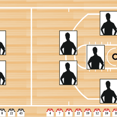
跳投不中
到防守篮板
干拔跳投不中
利安-尚帕尼]
伦斯-香农]
犯规
篮板
拔跳投不中
板
破上篮失败
的抛投
英尺的三分跳投 ([纳兹-里德] 助攻)
防守篮板
跳投不中
8
22
43
4
7
8
22
19
12
10
1