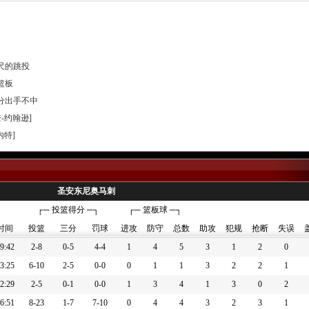
英尺的跳投
篮板
三分出手不中
登-约翰逊]
内特]
龙-福克斯]
圣安东尼奥马刺
哈珀]
┌─ 投篮得分 ─┐
┌─ 篮板球 ─┐
时间
投篮
三分
罚球
进攻
防守
总数
助攻
犯规
抢断
失误
9:42
2-8
0-5
4-4
1
4
5
3
1
2
0
3:25
6-10
2-5
0-0
0
1
1
3
2
2
1
2中
2:29
2-5
0-1
0-0
1
3
4
1
3
0
2
1中
6:51
8-23
1-7
7-10
0
4
4
3
2
3
1