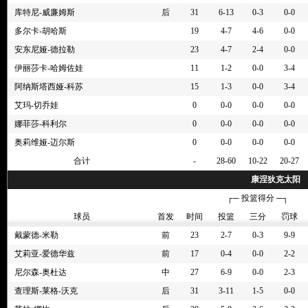
库特尼-威廉姆斯
后
31
6-13
0-3
0-0
4节 01:19
83-78
[戴蒙德-米勒] 罚球 2投2中
多尔卡-胡哈斯
19
4-7
4-6
0-0
4节 01:19
83-77
[戴蒙德-米勒] 罚球 2投1中
安东尼娅-德拉勒
23
4-7
2-4
0-0
4节 01:19
83-76
[阿纳斯塔西娅-科苏] 投篮犯规
4节 01:19
83-76
[戴蒙德-米勒] 抢到进攻篮板
伊丽莎卡-哈姆佐娃
11
1-2
0-0
3-4
4节 01:22
83-76
[戴蒙德-米勒] 快速突破上篮失败
阿纳斯塔西娅-科苏
15
1-3
0-0
3-4
4节 01:22
83-76
[尼尔森-奥杜达] 抢到防守篮板
艾玛-切乔娃
0
0-0
0-0
0-0
4节 01:26
83-76
[肯尼迪-伯克] 封盖 [阿纳斯塔西娅-科苏 ] 的7英尺
娜菲莎-科利尔
0
0-0
0-0
0-0
4节 01:43
83-76
[查理斯-莱格-沃克] 跳球违规失误
奥莉维娅-迈尔斯
0
0-0
0-0
0-0
4节 01:43
83-76
[戴蒙德-米勒] 换人 [吉安娜-克尼普肯斯]
合计
-
28-60
10-22
20-27
4节 01:43
83-76
[查理斯-莱格-沃克] 抢到防守篮板
康涅狄克太阳
4节 01:48
83-76
[安东尼娅-德拉勒] 错失26英尺的三分跳投
┌─ 投篮得分 ─┐
4节 02:09
83-76
[多尔卡-胡哈斯] 抢到防守篮板
球员
首发
时间
投篮
三分
罚球
4节 02:12
83-76
[肯尼迪-伯克] 错失25英尺的三分跳投
戴蒙德-米勒
前
23
2-7
0-3
9-9
4节 02:22
83-76
[莱拉-娜坎] 抢到防守篮板
艾莉亚-爱德华兹
前
17
0-4
0-0
2-2
4节 02:23
83-76
[库特尼-威廉姆斯] 错失27英尺的三分跳投
尼尔森-奥杜达
中
27
6-9
0-0
2-3
4节 02:39
83-76
[库特尼-威廉姆斯] 抢到防守篮板
查理斯-莱格-沃克
4节 02:41
83-76
[尼尔森-奥杜达] 错失15英尺的两分投篮
后
31
3-11
1-5
0-0