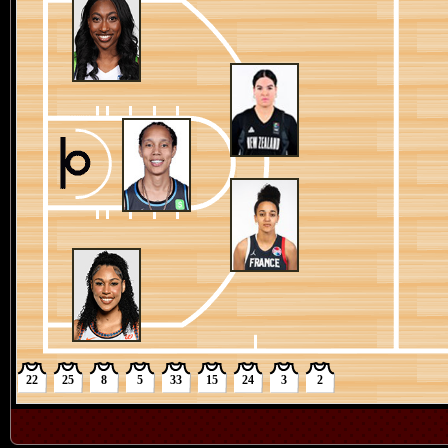
4节 05:12
75-71
[娜塔莎-霍华德] 抢到进攻篮板
4节 05:12
75-71
[肯尼迪-伯克] 封盖 [库特尼-威廉姆斯] 的12英尺
4节 05:13
75-71
[娜塔莎-霍华德] 上篮不进
4节 05:18
75-71
[库特尼-威廉姆斯] 抢到防守篮板
4节 05:23
75-71
[莱拉-娜坎] 16英尺处干拔跳投不中
4节 05:28
75-71
[娜塔莎-霍华德] 脚踢球违例
4节 05:38
75-71
[库特尼-威廉姆斯] 跳球违例
4节 05:38
75-71
[布兰妮-格莉娜] 抢到进攻篮板
4节 05:40
75-71
[查理斯-莱格-沃克] 错失23英尺的跳投
4节 06:03
75-71
[娜塔莎-霍华德] 带球上篮得分 ([库特尼-威廉姆斯] 
4节 06:10
75-69
[娜塔莎-霍华德] 抢到防守篮板
4节 06:12
75-69
[尼尔森-奥杜达] 快速突破上篮失败
4节 06:24
75-69
[查理斯-莱格-沃克] 抢到防守篮板
4节 06:27
75-69
[尼娅-科菲] 错失23英尺的三分跳投
4节 06:51
75-69
[查理斯-莱格-沃克] 移动跳投得分
4节 06:59
72-69
[太阳] 球队进攻篮板
22
25
8
5
33
15
24
3
2
4节 06:59
72-69
[天猫] 教练发起挑战
4节 06:59
72-69
[天猫] 全场(60秒)暂停