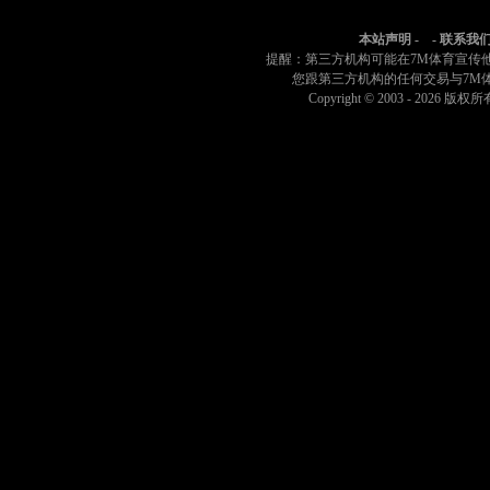
4节 06:59
72-69
[娜塔莎-霍华德] 投篮犯规
4节 07:01
72-69
[尼娅-科菲] 封盖 [肯尼迪-伯克 ] 的5英尺上篮
本站声明
- -
联系我
4节 07:13
72-69
[娜塔莎-霍华德] 补篮不中
提醒：第三方机构可能在7M体育宣传
您跟第三方机构的任何交易与7M
4节 07:13
72-69
[娜塔莎-霍华德] 抢到进攻篮板
Copyright © 2003 -
2026 版权所有 
4节 07:17
72-69
[布兰妮-格莉娜] 抢到防守篮板
4节 07:20
72-69
[尼娅-科菲] 上篮不进
4节 07:40
72-69
[查理斯-莱格-沃克] 失误使球出界
4节 07:49
72-69
[布兰妮-格莉娜] 抢到防守篮板
4节 07:53
72-69
[库特尼-威廉姆斯] 15英尺处干拔跳投不中
4节 08:08
72-69
[娜塔莎-霍华德] 换人 [多尔卡-胡哈斯]
4节 08:08
72-69
[布兰妮-格莉娜] 个人犯规
4节 08:22
72-69
[布兰妮-格莉娜] 带球上篮得分 ([尼尔森-奥杜达] 助
4节 08:28
70-69
[尼尔森-奥杜达] 抢到防守篮板
4节 08:32
70-69
[布兰妮-格莉娜] 封盖 [多尔卡-胡哈斯] 23英尺处
4节 08:45
70-69
[肯尼迪-伯克] 传球失误
4节 08:50
70-69
[尼尔森-奥杜达] 抢到防守篮板
4节 08:53
70-69
[凯拉-麦克布利德] 错失23英尺的三分跳投
4节 08:58
70-69
[天猫] 球队进攻篮板