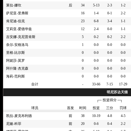
莱拉-娜坎
后
34
5-13
2-3
1-2
4节 0:54
84-84
[太阳] 全场(60秒)暂停
萨尼亚-里弗斯
16
1-4
0-1
2-2
4节 0:54
84-84
[娜塔莎-霍华德] 罚球 2投2中
肯尼迪-伯克
23
6-8
3-4
1-1
4节 0:54
84-83
[娜塔莎-霍华德] 罚球 2投1中
4节 0:54
84-82
[戴蒙德-米勒] 个人犯规
艾莉亚-爱德华兹
12
2-4
0-0
1-1
4节 01:02
84-82
[娜塔莎-霍华德] 抢到防守篮板
吉安娜-克尼普肯斯
5
0-2
0-2
2-2
4节 01:04
84-82
[戴蒙德-米勒] 快速突破上篮失败
奈尔-安格洛马
1
0-0
0-0
0-0
4节 01:30
84-82
[凯拉-麦克布利德] 罚球 1投1中
里根-比尔斯
0
0-0
0-0
0-0
4节 01:30
84-81
[查理斯-莱格-沃克] 投篮犯规
阿妮莎-莫罗
0
0-0
0-0
0-0
4节 01:30
84-81
[凯拉-麦克布利德] 命中6英尺的两分投篮
阿什隆·杰克森
0
0-0
0-0
0-0
4节 01:35
84-79
[天猫] 全场(60秒)暂停
海莉-范利斯
0
0-0
0-0
0-0
4节 01:35
84-79
[布兰妮-格莉娜] 命中3英尺的两分投篮 ([戴蒙德-米勒
合计
-
33-66
7-15
17-29
4节 01:46
82-79
[戴蒙德-米勒] 抢到防守篮板
明尼苏达天猫
4节 01:50
82-79
[多尔卡-胡哈斯] 错失24英尺的三分跳投
┌─ 投篮得分 ─┐
4节 02:04
82-79
[库特尼-威廉姆斯] 抢到防守篮板
球员
首发
时间
投篮
三分
罚球
4节 02:07
82-79
[戴蒙德-米勒] 10英尺处干拔跳投不中
凯拉-麦克布利德
前
38
10-19
4-8
4-5
4节 02:30
82-79
[凯拉-麦克布利德] 带球上篮得分 ([娜塔莎-霍华德] 
尼娅-科菲
4节 02:53
82-77
[肯尼迪-伯克] 命中23英尺的三分跳投 ([布兰妮-格莉
前
20
0-6
0-4
2-2