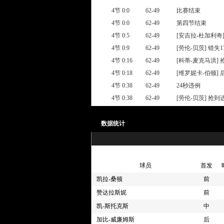
4节 0:0
62-49
比赛结束
4节 0:0
62-49
第四节结束
4节 0:5
62-49
[安吉拉-杜加利奇
4节 0:9
62-49
[劳伦-贝茨] 错失
4节 0:16
62-49
[科蒂-麦克马洪]
4节 0:18
62-49
[维罗妮卡-伯顿]
4节 0:38
62-49
24秒违例
4节 0:38
62-49
[劳伦-贝茨] 抢
4节 0:38
62-49
[凯-斯托克斯] 封
4节 0:45
62-49
[凯-斯托克斯] 对
数据统计
4节 0:49
62-49
[劳伦-贝茨] 抢
4节 0:49
62-49
[凯-斯托克斯] 封
4节 01:05
62-49
[劳伦-贝茨] 换人 
球员
首发
4节 01:05
62-49
[露西-奥尔森] 换人
凯拉-桑顿
前
4节 01:05
62-49
[安吉拉-杜加利奇]
赞达拉斯妮
前
4节 01:05
62-49
[神秘人] 全场(60
凯-斯托克斯
中
4节 01:05
62-49
[珍妮尔-萨伦] 命
加比-威廉姆斯
后
4节 01:24
59-49
[伊莉亚芬] 13英