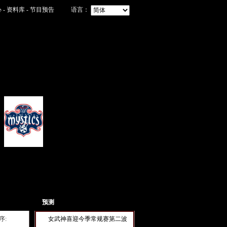
心
-
资料库
-
节目预告
语言：
神秘人 (主)
预测
序:
女武神喜迎今季常规赛第二波