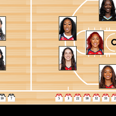
 罚球两罚中一
犯规
攻篮板
封盖 [夏奇拉-奥斯汀] 的3英尺快攻上篮
换人 [米凯拉-奥耶维拉]
秒)暂停
篮得分
失误 ([珍妮尔-萨伦] 抢断)
 [伊莉亚芬] ([陈紫柔] 获得球权)
 抢到防守篮板
18英尺处后撤步跳投不中
进攻篮板
错失23英尺的三分急停跳投
罚球 2投2中
罚球 2投1中
10
7
5
3
22
18
32
33
2
犯规
艾丽西娅-佛洛雷斯]