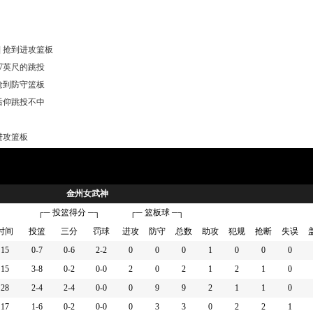
] 抢到进攻篮板
17英尺的跳投
 抢到防守篮板
 后仰跳投不中
到进攻篮板
盖 [劳伦-贝茨 ]的17英尺跳投
抗 [劳伦-贝茨] ([卡桑德-普洛斯佩尔] 获得球权)
到进攻篮板
金州女武神
盖 [露西-奥尔森] 的3英尺快攻上篮
┌─ 投篮得分 ─┐
┌─ 篮板球 ─┐
[伊莉亚芬]
时间
投篮
三分
罚球
进攻
防守
总数
助攻
犯规
抢断
失误
 [阿莫尔]
15
0-7
0-6
2-2
0
0
0
1
0
0
0
 换人 [夏奇拉-奥斯汀]
15
3-8
0-2
0-0
2
0
2
1
2
1
0
秒)暂停
28
2-4
2-4
0-0
0
9
9
2
1
1
0
中25英尺的三分跳投 ([陈紫柔] 助攻)
17
1-6
0-2
0-0
0
3
3
0
2
2
1
尺处干拔跳投命中 ([科蒂-麦克马洪] 助攻)