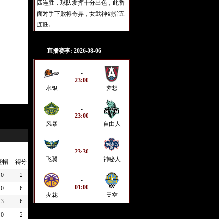
四连胜，球队发挥十分出色，此番
面对手下败将奇异，女武神剑指五
连胜。
直播赛事: 2026-08-06
-
23:00
水银
梦想
-
23:00
风暴
自由人
-
23:30
飞翼
神秘人
盖帽
得分
0
2
-
01:00
0
6
火花
天空
3
6
0
2