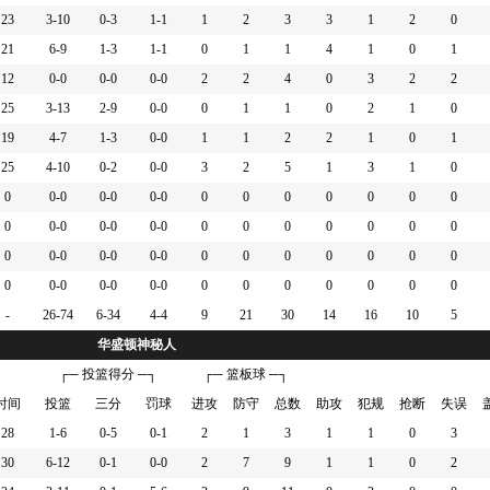
23
3-10
0-3
1-1
1
2
3
3
1
2
0
 抢到防守篮板
21
6-9
1-3
1-1
0
1
1
4
1
0
1
快速突破上篮失败
12
0-0
0-0
0-0
2
2
4
0
3
2
2
尔] 传球失误
 抢到进攻篮板
25
3-13
2-9
0-0
0
1
1
0
2
1
0
 错失23英尺的三分跳投
19
4-7
1-3
0-0
1
1
2
2
1
0
1
尔] 抢到进攻篮板
25
4-10
0-2
0-0
3
2
5
1
3
1
0
 14英尺处后撤步跳投不中
0
0-0
0-0
0-0
0
0
0
0
0
0
0
 抢到防守篮板
0
0-0
0-0
0-0
0
0
0
0
0
0
0
 错失31英尺的三分跳投
0
0-0
0-0
0-0
0
0
0
0
0
0
0
0
0-0
0-0
0-0
0
0
0
0
0
0
0
 进攻犯规
-
26-74
6-34
4-4
9
21
30
14
16
10
5
 进攻撞人
华盛顿神秘人
 抢到防守篮板
┌─ 投篮得分 ─┐
┌─ 篮板球 ─┐
错失23英尺的三分跳投
时间
投篮
三分
罚球
进攻
防守
总数
助攻
犯规
抢断
失误
 命中2英尺的两分投篮
28
1-6
0-5
0-1
2
1
3
1
1
0
3
1英尺的抛投
罚球 2投2中
30
6-12
0-1
0-0
2
7
9
1
1
0
2