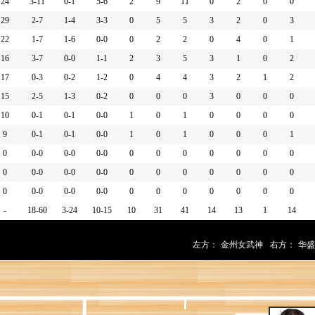
换人 [蒂芙尼-海耶斯]
24
3-11
0-1
5-6
2
9
11
0
2
0
0
罚球 2投1中
29
2-7
1-4
3-3
0
5
5
3
2
0
3
篮犯规
22
1-7
1-6
0-0
0
2
2
0
4
0
1
 传球失误
16
3-7
0-0
1-1
2
3
5
3
1
0
2
抢到防守篮板
17
0-3
0-2
1-2
0
4
4
3
2
1
2
投篮不进
15
2-5
1-3
0-2
0
0
0
3
0
0
0
进攻篮板
10
0-1
0-1
0-0
1
0
1
0
0
0
0
盖 [伊莉亚芬 ] 的4英尺上篮
9
0-1
0-1
0-0
1
0
1
0
0
0
1
人 [阿米赫蕾]
0
0-0
0-0
0-0
0
0
0
0
0
0
0
0
0-0
0-0
0-0
0
0
0
0
0
0
0
攻篮板
0
0-0
0-0
0-0
0
0
0
0
0
0
0
1英尺的三分跳投
-
18-60
3-24
10-15
10
31
41
14
13
1
14
防守篮板
尔] 错失23英尺的三分跳投
左方：
金州女武神
右方：
华盛
 抢到防守篮板
错失29英尺的三分跳投
罚球 2投2中
攻篮板