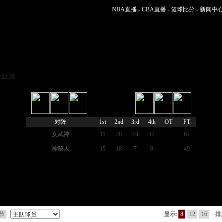
NBA直播
-
CBA直播
-
篮球比分
-
新闻中
 23:30
完场
对阵
1st
2nd
3rd
4th
OT
FT
女武神
11
20
19
12
62
神秘人
15
18
7
9
49
节
显示:
8
12
16
排