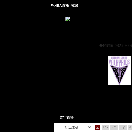
WNBA直播
|
收藏
开始时间:
2026-07-06
女武神
文字直播
全
1节
2节
3节
4