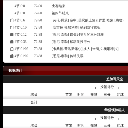
4节 0:0
72-90
比赛结束
4节 0:0
72-90
第四节结束
4节 0:6
72-90
[劳伦-贝茨] 命中3英尺的上篮 ([罗里·哈蒙] 助攻)
4节 0:10
72-88
[安吉拉-杜加利奇] 抢到防守篮板
4节 0:12
72-88
[悉尼-泰勒] 错失24英尺的三分跳投
4节 0:33
72-88
[悉尼-泰勒] 移动跳投得分
4节 01:02
70-88
[卡桑德-普洛斯佩尔] 换人 [米凯拉-奥耶维拉]
4节 01:02
70-88
[悉尼-泰勒] 传球失误
4节 01:05
70-88
[安吉拉-杜加利奇] 带球上篮得分
4节 01:05
70-86
[安吉拉-杜加利奇] 抢到进攻篮板
数据统计
4节 01:05
70-86
[露西-奥尔森] 两分投篮不进
芝加哥天空
4节 01:22
70-86
[神秘人] 球队防守篮板
┌─ 投篮得分 ─┐
4节 01:22
70-86
[婕希-谢尔顿] 16英尺处干拔跳投不中
球员
首发
时间
投篮
三分
罚球
4节 01:29
70-86
[波芬巴格] 换人 [卡米拉-卡多佐]
合计
4节 01:29
70-86
[悉尼-泰勒] 换人 [斯凯勒-狄金斯]
华盛顿神秘人
4节 01:29
70-86
[安吉拉-杜加利奇] 换人 [伊莉亚芬]
┌─ 投篮得分 ─┐
4节 01:29
70-86
[罗里·哈蒙] 换人 [阿莫尔]
球员
首发
时间
投篮
三分
罚球
4节 01:35
70-86
[劳伦-贝茨] 命中18英尺的跳投 ([阿莫尔] 助攻)