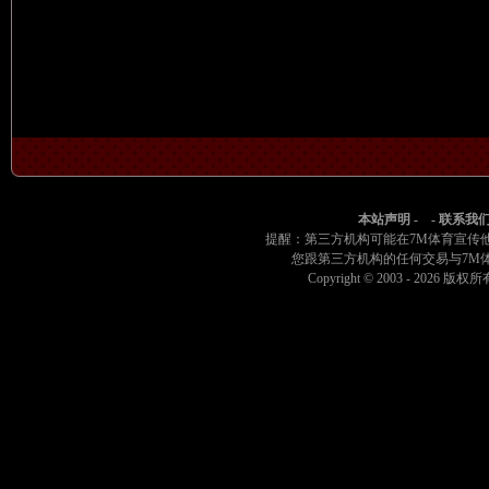
4节 04:09
63-81
[劳伦-贝茨] 抢到防守篮板
4节 04:11
63-81
[伊丽莎白-威廉姆斯] 罚球偏出 (2罚第2罚)
4节 04:11
63-81
[阿莫尔] 换人 [安吉拉-杜加利奇]
4节 04:11
63-81
[劳伦-贝茨] 换人 [艾丽西娅-佛洛雷斯]
4节 04:11
63-81
[伊丽莎白-威廉姆斯] 罚球 2投1中
4节 04:11
62-81
[安吉拉-杜加利奇] 投篮犯规
4节 04:19
62-81
[卡米拉-卡多佐] 抢到防守篮板
4节 04:21
62-81
[安吉拉-杜加利奇] 快速突破上篮失败
4节 04:39
62-81
[伊丽莎白-威廉姆斯] 罚球 1投1中
本站声明
- -
联系我
提醒：第三方机构可能在7M体育宣传
4节 04:39
61-81
[米凯拉-奥耶维拉] 换人 [卡桑德-普洛斯佩尔]
您跟第三方机构的任何交易与7M
4节 04:39
61-81
[伊莉亚芬] 换人 [夏奇拉-奥斯汀]
Copyright © 2003 -
2026 版权所有 
4节 04:39
61-81
[安吉拉-杜加利奇] 投篮犯规
4节 04:39
61-81
[伊丽莎白-威廉姆斯] 带球上篮得分 ([卡米拉-卡多佐
4节 04:55
59-81
[夏奇拉-奥斯汀] 带球上篮得分
4节 04:56
59-79
[夏奇拉-奥斯汀] 抢到进攻篮板
4节 04:59
59-79
[斯凯勒-狄金斯] 封盖 [卡桑德-普洛斯佩尔] 的4
4节 05:16
59-79
24秒违例
4节 05:16
59-79
[天空] 球队进攻篮板