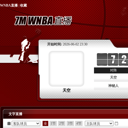
WNBA直播
|
收藏
开始时间:
2026-06-02 23:30
对阵
天空
神秘人
天空
文字直播
全
1节
2节
3节
4节