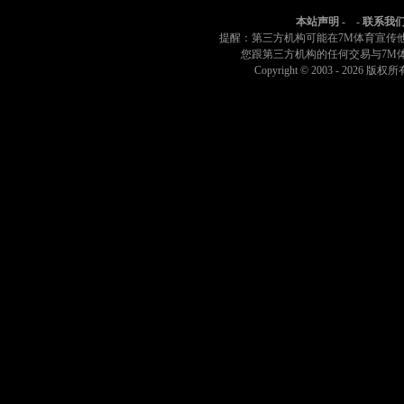
4节 06:27
[本内迪克特-马瑟林] 替换 [加里森-马修斯]
本站声明
- -
联系我
4节 06:27
[步行者] 球队进攻篮板
提醒：第三方机构可能在7M体育宣传
4节 06:27
[本-谢泼德]罚球两罚中一
您跟第三方机构的任何交易与7M
Copyright © 2003 -
2026 版权所有 
4节 06:27
[布鲁斯-布朗]个人犯规
4节 06:35
[贾马尔-穆雷] 命中19英尺的后撤步跳投([尼克拉-约基奇] 助
4节 06:51
[托尼-布拉德利] 罚球 2投2中
4节 06:51
[步行者] 球队进攻篮板
4节 06:51
[托尼-布拉德利]罚球两罚中一
4节 06:51
[佩顿-沃特森]投篮犯规
4节 07:01
[尼克拉-约基奇] 命中6英尺的跳投 ([贾马尔-穆雷]助攻)
4节 07:14
[尼克拉-约基奇] 替换 [约纳斯-瓦兰丘纳斯]
4节 07:14
[布鲁斯-布朗] 替换 [蒂姆-哈达威二世]
4节 07:14
全时(100秒)暂停
4节 07:15
[贾雷斯-沃克]9英尺处漂移跳投命中 ([安德鲁-内姆哈德] 助攻
4节 07:20
[约纳斯-瓦兰丘纳斯]无持球时犯规
4节 07:20
[步行者] 球队防守篮板
4节 07:21
[蒂姆-哈达威二世]13英尺处干拔跳投不中
4节 07:32
[加里森-马修斯] 罚球 2投2中