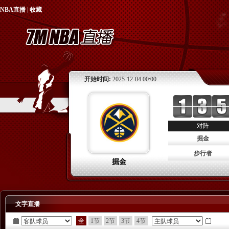
NBA直播
|
收藏
开始时间:
2025-12-04 00:00
对阵
掘金
步行者
掘金
文字直播
全
1节
2节
3节
4节