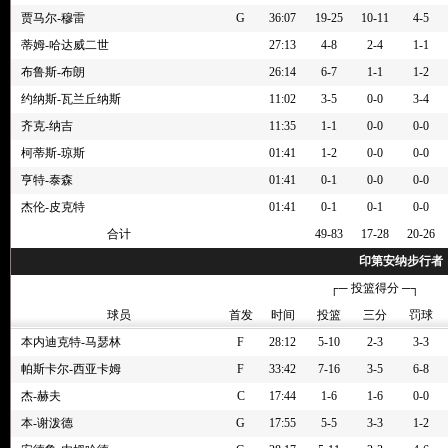
贾马尔-穆雷
G
36:07
19-25
10-11
4-5
4节 01:41
[杰伦-皮克特] 替换 [卡梅隆-约翰逊]
蒂姆-哈达威二世
27:13
4-8
2-4
1-1
4节 01:41
[齐克-纳吉] 替换 [尼克拉-约基奇]
布鲁斯-布朗
26:14
6-7
1-1
1-2
4节 01:41
[亨特-泰森] 替换 [蒂姆-哈达威二世]
4节 01:41
[柯蒂斯-琼斯] 替换 [佩顿-沃特森]
约纳斯-瓦兰丘纳斯
11:02
3-5
0-0
3-4
4节 01:41
全时(100秒)暂停
齐克-纳吉
11:35
1-1
0-0
0-0
4节 01:46
[佩顿-沃特森] 抢到防守篮板
柯蒂斯-琼斯
01:41
1-2
0-0
0-0
4节 01:49
[罗宾逊-厄尔]错失24英尺的三分跳投
亨特-泰森
01:41
0-1
0-0
0-0
4节 02:01
[贾马尔-穆雷]命中13英尺的两分投篮
杰伦-皮克特
01:41
0-1
0-1
0-0
4节 02:29
[罗宾逊-厄尔] 投篮命中得2分
合计
49-83
17-28
20-26
4节 02:40
[泰伦-皮特] 抢到防守篮板
印第安纳步行者
4节 02:43
[卡梅隆-约翰逊]错失23英尺的三分跳投
┌─ 投篮得分 ─┐
4节 02:59
[贾马尔-穆雷] 抢到防守篮板
球员
首发
时间
投篮
三分
罚球
4节 03:01
[泰伦-皮特]错失25英尺的三分跳投
本内迪克特-马瑟林
F
28:12
5-10
2-3
3-3
4节 03:12
[佩顿-沃特森] 罚球 2投2中
帕斯卡尔-西亚卡姆
F
33:42
7-16
3-5
6-8
4节 03:12
[伊桑-汤普森] 替换 [帕斯卡尔-西亚卡姆]
杰-赫夫
C
17:44
1-6
1-6
0-0
4节 03:12
[罗宾逊-厄尔] 替换 [本-谢泼德]
本-谢泼德
4节 03:12
[加里森-马修斯] 替换 [托尼-布拉德利]
G
17:55
5-5
3-3
1-2