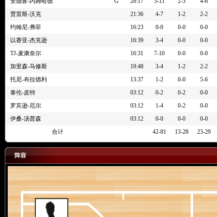
4节 03:12
[以赛亚-杰克逊] 替换 [安德鲁-内姆哈德]
安德鲁-内姆哈德
G
28:17
5-11
2-3
4-6
4节 03:12
[泰伦-皮特] 替换 [本内迪克特-马瑟林]
贾雷斯-沃克
21:36
4-7
1-2
2-2
4节 03:12
[掘金] 球队进攻篮板
约翰尼-弗菲
16:23
0-0
0-0
0-0
4节 03:12
[佩顿-沃特森]罚球两罚中一
以赛亚-杰克逊
16:39
3-4
0-0
0-0
4节 03:12
[帕斯卡尔-西亚卡姆]投篮犯规
TJ-麦康奈尔
16:31
7-10
0-0
0-0
4节 03:15
[贾马尔-穆雷] 抢到防守篮板
加里森-马修斯
19:48
3-4
1-2
2-2
4节 03:17
[帕斯卡尔-西亚卡姆]罚球不中（2罚第2罚）
托尼-布拉德利
13:37
1-2
0-0
5-6
4节 03:17
[帕斯卡尔-西亚卡姆] 罚球 2投1中
泰伦-皮特
03:12
0-2
0-2
0-0
4节 03:17
[佩顿-沃特森]个人犯规
罗宾逊-厄尔
03:12
1-4
0-2
0-0
4节 03:19
[尼克拉-约基奇] 罚球 2投2中
伊桑-汤普森
03:12
0-0
0-0
0-0
4节 03:19
[卡梅隆-约翰逊] 替换 [布鲁斯-布朗]
合计
42-81
13-28
23-29
4节 03:19
全时(100秒)暂停
4节 03:19
[尼克拉-约基奇] 罚球 2投1中
阵容
4节 03:19
[托尼-布拉德利]个人犯规
4节 03:34
[帕斯卡尔-西亚卡姆] 命中25英尺的三分跳投 ([安德鲁-内姆
4节 03:47
[贾马尔-穆雷] 命中23英尺的后撤步跳投
4节 04:02
[帕斯卡尔-西亚卡姆] 命中26英尺的三分跳投 ([本-谢泼德]助
4节 04:13
[尼克拉-约基奇]传球失误，球出界外