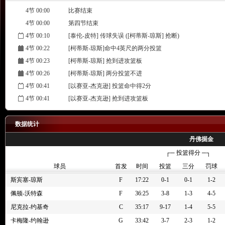
4节 00:00
比赛结束
4节 00:00
第四节结束
4节 00:10
[泰伦-皮特] 传球失误 ([柯蒂斯-琼斯] 抢断)
4节 00:22
[柯蒂斯-琼斯]命中4英尺的两分投篮
4节 00:23
[柯蒂斯-琼斯] 抢到进攻篮板
4节 00:26
[柯蒂斯-琼斯] 两分投篮不进
4节 00:41
[以赛亚-杰克逊] 投篮命中得2分
4节 00:41
[以赛亚-杰克逊] 抢到进攻篮板
4节 00:44
[罗宾逊-厄尔]错失23英尺的三分跳投
4节 00:52
[以赛亚-杰克逊] 抢到防守篮板
数据统计
4节 00:53
[亨特-泰森] 抛投不进
丹佛掘金
4节 01:13
[齐克-纳吉] 抢到防守篮板
┌─ 投篮得分 ─┐
4节 01:14
[罗宾逊-厄尔]补篮不中
球员
首发
时间
投篮
三分
罚球
4节 01:14
[罗宾逊-厄尔] 抢到进攻篮板
斯宾塞-琼斯
F
17:22
0-1
0-1
1-2
4节 01:19
[泰伦-皮特]错失26英尺的三分急停跳投
佩顿-沃特森
F
36:25
3-8
1-3
4-5
4节 01:24
[罗宾逊-厄尔] 抢到防守篮板
尼克拉-约基奇
C
35:17
9-17
1-4
5-5
4节 01:27
[杰伦-皮克特]25英尺处后撤步跳投不中
卡梅隆-约翰逊
G
33:42
3-7
2-3
1-2
4节 01:41
[布鲁斯-布朗] 替换 [贾马尔-穆雷]