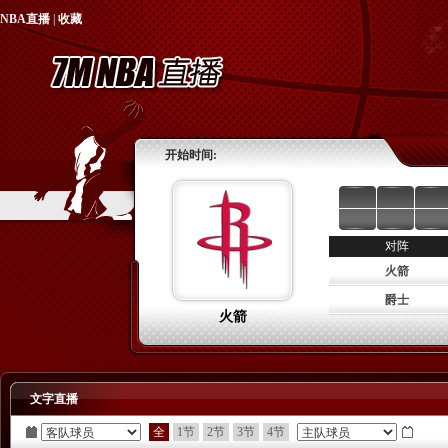
NBA直播
|
收藏
开始时间:
对阵
火箭
爵士
火箭
文字直播
全
1节
2节
3节
4节