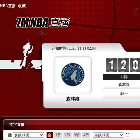
NBA直播
|
收藏
开始时间:
2025-11-11 02:00
对阵
森林狼
爵士
森林狼
文字直播
全
1节
2节
3节
4节