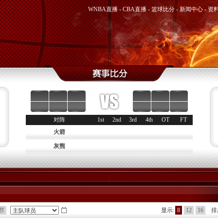
WNBA直播
-
CBA直播
-
篮球比分
-
新闻中心
-
资
对阵
1st
2nd
3rd
4th
OT
FT
火箭
灰熊
节
显示:
8
12
16
排