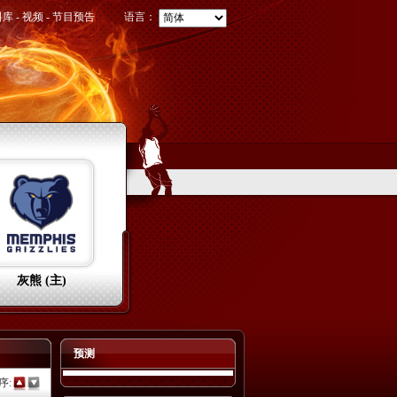
料库
-
视频
-
节目预告
语言：
灰熊 (主)
预测
序: