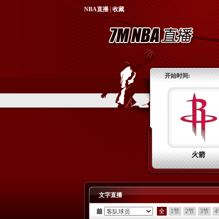
NBA直播
|
收藏
开始时间:
火箭
文字直播
全
1节
2节
3节
4