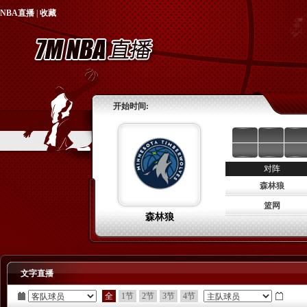
NBA直播
|
收藏
开始时间:
对阵
森林狼
篮网
森林狼
文字直播
全
1节
2节
3节
4节