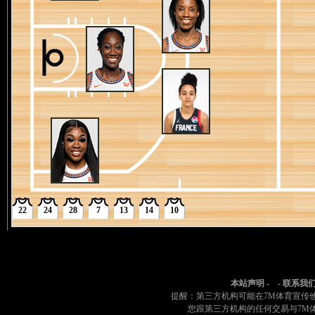
4节 07:08
53-75
萨尼亚-里弗斯(2罚)第2罚命中
4节 07:08
52-75
海恩斯-阿伦替换艾莉亚-爱德华兹
4节 07:08
52-75
拉亚-马歇尔替换莱拉-娜坎
4节 07:08
52-75
卡米拉-卡多佐替换安吉尔-里斯
4节 07:08
52-75
萨尼亚-里弗斯(2罚)第1罚命中
4节 07:08
51-75
海恩斯-阿伦投篮犯规
4节 07:24
51-75
阿里尔-阿特金斯3分投篮得分，塞夫吉-乌松助攻
4节 07:43
51-72
哈雷-皮特斯3分投篮得分，马米南-图蕾助攻
4节 07:54
48-72
塞夫吉-乌松高位跳投得分，海恩斯-阿伦助攻
4节 08:03
48-70
拉亚-马歇尔无球犯规
4节 08:03
48-70
天空抢到篮板
4节 08:03
48-70
海恩斯-阿伦3分投篮失败
22
24
28
7
13
14
10
4节 08:13
48-70
马米南-图蕾个人犯规
4节 08:27
48-70
阿里尔-阿特金斯抢到篮板
4节 08:30
48-70
拉亚-马歇尔上篮失败
4节 08:40
48-70
哈雷-皮特斯抢到篮板
4节 08:42
48-70
阿里尔-阿特金斯带球挑篮失败
本站声明
- -
联系我
提醒：第三方机构可能在7M体育宣传
4节 08:50
48-70
海恩斯-阿伦带球挑篮得分
您跟第三方机构的任何交易与7M