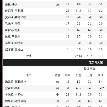
莱拉-娜坎
后
22
4-9
0-2
0-1
4节 02:04
62-79
海恩斯-阿伦个人犯规
萨尼亚-里弗斯
26
5-13
4-7
2-2
4节 02:27
62-79
萨尼亚-里弗斯3分投篮得分
艾莉亚-爱德华兹
28
2-6
0-0
0-0
4节 02:35
59-79
安吉尔-里斯个人犯规
4节 02:38
59-79
太阳抢到篮板
马米南-图蕾
17
0-3
0-1
0-0
4节 02:38
59-79
萨尼亚-里弗斯退后一步跳投失败
哈雷-皮特斯
12
1-2
1-2
0-0
4节 02:55
59-79
哈雷-皮特斯抢到篮板
拉亚-马歇尔
12
2-5
0-0
0-1
4节 02:57
59-79
安吉尔-里斯(2罚)第2罚不中
布里亚-哈特莉
0
0-0
0-0
0-0
4节 02:57
59-79
安吉尔-里斯(2罚)第1罚命中
尼尔森-奥杜达
0
0-0
0-0
0-0
4节 02:57
59-78
阿里尔-阿特金斯替换基亚-努尔斯
合计
-
25-65
5-16
9-12
4节 02:57
59-78
海恩斯-阿伦投篮犯规
芝加哥天空
4节 03:02
59-78
海恩斯-阿伦传球失误，被安吉尔-里斯抢断
┌─ 投篮得分 ─┐
4节 03:16
59-78
艾莉亚-爱德华兹抢到篮板
球员
首发
时间
投篮
三分
罚球
4节 03:18
59-78
凯瑟琳-韦斯特贝尔德高位跳投失败
米凯拉-奥耶维拉
前
18
1-3
0-1
3-4
4节 03:46
59-78
天空抢到篮板
安吉尔-里斯
前
31
4-12
0-2
10-12
4节 03:46
59-78
萨尼亚-里弗斯高位跳投失败
卡米拉-卡多佐
中
23
8-11
0-0
0-1
4节 03:55
59-78
安吉尔-里斯个人犯规
阿里尔-阿特金斯
4节 04:13
59-78
艾莉亚-爱德华兹抢到篮板
后
28
2-8
1-3
1-1