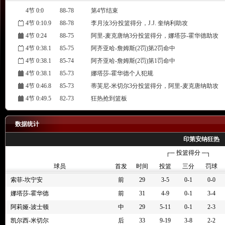
4节 0:0
88-78
第4节结束
4节 0:10.9
88-78
李月汝3分投篮得分，J.J. 奎纳利助攻
4节 0:24
88-75
阿里-麦克唐纳3分投篮得分，娜塔莎-霍华德助攻
4节 0:38.1
85-75
阿齐亚哈-詹姆斯(2罚)第2罚命中
4节 0:38.1
85-74
阿齐亚哈-詹姆斯(2罚)第1罚命中
4节 0:38.1
85-73
娜塔莎-霍华德个人犯规
4节 0:46.8
85-73
蒂芙尼-米切尔3分投篮得分，阿里-麦克唐纳助攻
4节 0:49.5
82-73
狂热抢到篮板
4节 0:50.5
82-73
蒂芙尼-米切尔带球上篮被J.J. 奎纳利封盖
4节 0:57.9
82-73
佩奇-布克尔斯替换李月汝
数据统计
4节 01:03
82-73
阿里-麦克唐纳抢到篮板
印第安纳狂热
4节 01:05
82-73
佩奇-布克尔斯中距离跳投失败
┌─ 投篮得分 ─┐
4节 01:19
82-73
娜塔莎-霍华德失误，进攻犯规
球员
首发
时间
投篮
三分
罚球
4节 01:19
82-73
娜塔莎-霍华德进攻犯规
索菲-坎宁安
前
29
3-5
0-1
0-0
4节 01:42
82-73
J.J. 奎纳利带球上篮得分
娜塔莎-霍华德
前
31
4-9
0-1
3-4
4节 01:50
82-71
裁判观看即时回放录像 (推翻判定)
阿莉娅-波士顿
中
29
5-11
0-1
2-3
4节 01:50
82-71
蒂芙尼-米切尔上篮得分，阿莉娅-波士顿助攻
凯尔西-米切尔
后
33
9-19
3-8
2-2
4节 01:52
80-71
J.J. 奎纳利失误丢球，被娜塔莎-霍华德抢断