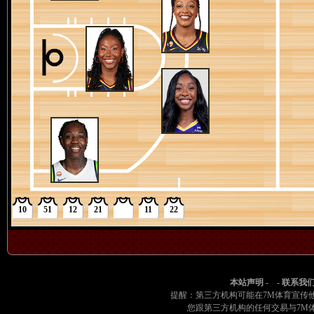
4节 06:11
75-67
阿齐亚哈-詹姆斯3分投篮失败
4节 06:24
75-67
索菲-坎宁安传球失误，被佩奇-布克尔斯抢断
4节 06:26
75-67
索菲-坎宁安抢到篮板
4节 06:29
75-67
娜塔莎-霍华德中距离跳投失败
4节 06:47
75-67
阿齐亚哈-詹姆斯无球犯规
4节 06:47
75-67
狂热抢到篮板
4节 06:47
75-67
海莉-琼斯带球上篮失败
4节 07:07
75-67
阿莉娅-波士顿失误，运球出界
4节 07:25
75-67
海莉-琼斯(1罚)第1罚命中
4节 07:25
75-66
阿莉娅-波士顿投篮犯规
4节 07:25
75-66
海莉-琼斯空切上篮得分，佩奇-布克尔斯助攻
4节 07:44
75-64
阿里-麦克唐纳3分投篮得分，莱克西-赫尔助攻
10
51
12
21
11
22
4节 08:08
72-64
克洛伊-毕比替换阿里-麦克唐纳
4节 08:08
72-64
科尔逊替换娜塔莎-霍华德
4节 08:08
72-64
达米莉斯-丹塔斯替换阿莉娅-波士顿
4节 08:09
72-64
佩奇-布克尔斯高位跳投得分
4节 08:18
72-62
科尔逊传球失误，被J.J. 奎纳利抢断
本站声明
- -
联系我
提醒：第三方机构可能在7M体育宣传
4节 08:24
72-62
索菲-坎宁安抢到篮板
您跟第三方机构的任何交易与7M