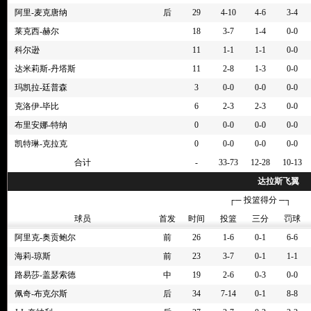
阿里-麦克唐纳
后
29
4-10
4-6
3-4
4节 01:54
80-71
J.J. 奎纳利抢到篮板
莱克西-赫尔
18
3-7
1-4
0-0
4节 01:56
80-71
阿莉娅-波士顿3分投篮失败
科尔逊
11
1-1
1-1
0-0
4节 02:00
80-71
阿莉娅-波士顿抢到篮板
4节 02:03
80-71
蒂芙尼-米切尔带球上篮失败
达米莉斯-丹塔斯
11
2-8
1-3
0-0
4节 02:22
80-71
娜塔莎-霍华德抢到篮板
玛凯拉-廷普森
3
0-0
0-0
0-0
4节 02:26
80-71
路易莎-盖瑟索德3分投篮失败
克洛伊-毕比
6
2-3
2-3
0-0
4节 02:37
80-71
狂热进攻超时违例
布里安娜-特纳
0
0-0
0-0
0-0
4节 02:50
80-71
J.J. 奎纳利个人犯规
凯特琳-克拉克
0
0-0
0-0
0-0
4节 03:02
80-71
路易莎-盖瑟索德抢到进攻篮板后上篮得分
合计
-
33-73
12-28
10-13
4节 03:02
80-69
路易莎-盖瑟索德抢到篮板
达拉斯飞翼
4节 03:07
80-69
海莉-琼斯3分投篮失败
┌─ 投篮得分 ─┐
4节 03:25
80-69
娜塔莎-霍华德空中漂移投篮得分，蒂芙尼-米切尔
球员
首发
时间
投篮
三分
罚球
4节 03:39
78-69
蒂芙尼-米切尔抢到篮板
阿里克-奥贡鲍尔
前
26
1-6
0-1
6-6
4节 03:44
78-69
J.J. 奎纳利高位跳投失败
海莉-琼斯
前
23
3-7
0-1
1-1
4节 03:58
78-69
阿里-麦克唐纳失误，进攻犯规
路易莎-盖瑟索德
中
19
2-6
0-3
0-0
4节 03:58
78-69
阿里-麦克唐纳进攻犯规
佩奇-布克尔斯
4节 04:02
78-69
阿莉娅-波士顿抢到篮板
后
34
7-14
0-1
8-8