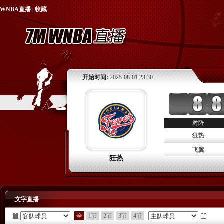
WNBA直播
|
收藏
开始时间:
2025-08-01 23:30
对阵
狂热
飞翼
狂热
文字直播
全
1节
2节
3节
4节