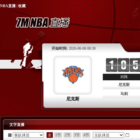
NBA直播
|
收藏
开始时间:
2026-06-06 00:30
对阵
尼克斯
马刺
尼克斯
文字直播
全
1节
2节
3节
4节