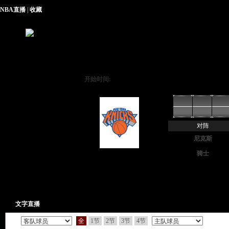
NBA直播
|
收藏
开始时间:
对阵
尼克斯
骑士
尼克斯
文字直播
全
1节
2节
3节
4节