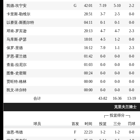
凯德-坎宁安
G
42:01
7-19
5-10
2-2
4节 01:42
[活塞] 球队防守篮板
卡里斯-勒维尔
28:51
3-7
2-5
0-0
4节 01:42
[凯德-坎宁安] 1英尺处封盖了 [基恩-埃利斯]
以赛亚-斯图尔特
04:11
0-1
0-1
0-0
4节 01:45
[凯德-坎宁安] 传球失误 ([基恩-埃利斯] 抢断)
4节 02:00
[杰隆-泰森] 9英尺处漂移跳投命中 ([基恩-埃利斯] 助攻)
邓肯-罗宾逊
20:13
4-7
4-7
2-3
4节 02:21
[保罗-里德] 换人 [杰伦-杜伦]
马库斯-萨瑟
18:01
4-5
1-2
0-0
4节 02:21
[托马斯-布莱恩特] 换人 [多诺万-米切尔]
保罗-里德
16:12
7-9
1-1
2-3
4节 02:21
[基恩-埃利斯] 换人 [贾里特-阿伦]
罗恩-霍兰德
01:42
0-0
0-0
0-0
4节 02:21
[内匡-汤姆林] 换人 [埃文-莫布利]
查兹-拉尼尔
01:03
0-0
0-0
0-0
4节 02:21
[杰隆-泰森] 换人 [马克斯-斯特鲁斯]
图鲁-史密斯
00:24
0-0
0-0
0-0
4节 02:21
[克雷格-波特] 换人 [詹姆斯-哈登]
贾旺特-格林
00:00
0-0
0-0
0-0
4节 02:21
[骑士] 全场(60秒)暂停
凯文-许尔特
00:00
0-0
0-0
0-0
4节 02:22
[丹尼斯-詹金斯] 命中25英尺的三分跳投 ([凯德-坎宁安] 助攻
合计
43-82
16-36
13-19
4节 02:41
[杰伦-杜伦] 抢到防守篮板
克里夫兰骑士
4节 02:43
[詹姆斯-哈登] 25英尺处后撤步跳投不中
┌─ 投篮得分 ─┐
4节 03:00
[杰伦-杜伦] 投篮命中得2分
球员
首发
时间
投篮
三分
罚球
4节 03:00
[杰伦-杜伦] 抢到进攻篮板
迪恩-韦德
4节 03:03
[凯德-坎宁安] 25英尺处后撤步跳投不中
F
22:23
1-2
1-2
0-0