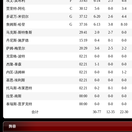
4节 03:17
[托拜厄斯-哈里斯] 抢到防守篮板
埃文-莫布利
F
35:43
6-14
2-5
4-8
4节 03:20
[马克斯-斯特鲁斯] 错失25英尺的三分跳投
贾里特-阿伦
C
30:12
5-6
0-0
3-4
4节 03:25
[活塞] 全场(60秒)暂停
多诺万-米切尔
G
37:12
6-20
2-6
4-4
4节 03:25
[骑士] 全场(60秒)暂停
詹姆斯-哈登
G
37:16
6-13
3-8
8-10
4节 03:37
[丹尼斯-詹金斯] 命中22英尺的三分跳投 ([卡里斯-勒维尔] 助
马克斯-斯特鲁斯
29:41
2-9
2-7
0-0
4节 03:56
[贾里特-阿伦] 罚球 2投2中
丹尼斯-施罗德
15:19
0-4
0-1
0-0
4节 03:56
[贾里特-阿伦] 罚球 2投1中
萨姆-梅里尔
20:29
3-6
2-5
2-2
4节 03:56
[卡里斯-勒维尔] 换人 [保罗-里德]
克雷格-波特
02:21
0-0
0-0
0-0
4节 03:56
[托拜厄斯-哈里斯] 换人 [奥萨尔-汤普森]
杰隆-泰森
02:21
1-1
0-0
0-0
4节 03:56
[奥萨尔-汤普森] 个人犯规
内匡-汤姆林
02:21
0-0
0-0
1-2
4节 03:58
[保罗-里德] 换人 [托拜厄斯-哈里斯]
基恩-埃利斯
02:21
0-0
0-0
0-0
4节 03:58
[杰伦-杜伦] 换人 [保罗-里德]
托马斯-布莱恩特
02:21
0-2
0-1
0-0
4节 04:09
[詹姆斯-哈登] 抢到防守篮板
4节 04:12
[丹尼斯-詹金斯] 错失23英尺的三分跳投
拉里-南斯
00:00
0-0
0-0
0-0
4节 04:31
[詹姆斯-哈登] 26英尺处三分命中
泰瑞斯-普罗克特
00:00
0-0
0-0
0-0
4节 04:42
[保罗-里德] 2分命中 ([托拜厄斯-哈里斯] 助攻)
合计
30-77
12-35
22-30
4节 05:05
[托拜厄斯-哈里斯] 抢到防守篮板
4节 05:08
[埃文-莫布利] 罚球偏出 (2罚第2罚)
阵容