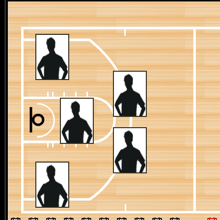
4节 05:08
[凯德-坎宁安] 换人 [马库斯-萨瑟]
4节 05:08
[奥萨尔-汤普森] 换人 [卡里斯-勒维尔]
4节 05:08
[埃文-莫布利] 罚球 2投1中
4节 05:08
[卡里斯-勒维尔] 投篮犯规
4节 05:29
[丹尼斯-詹金斯] 16英尺处干拔跳投命中
4节 05:46
[保罗-里德] 抢到防守篮板
4节 05:49
[多诺万-米切尔] 错失25英尺的三分跳投
4节 06:07
[埃文-莫布利] 换人 [迪恩-韦德]
4节 06:07
[骑士] 全场(60秒)暂停
4节 06:07
[托拜厄斯-哈里斯] 1英尺处快攻扣篮命中
4节 06:09
[詹姆斯-哈登] 传球失误 ([托拜厄斯-哈里斯] 抢断)
4节 06:12
[卡里斯-勒维尔] 换人 [凯德-坎宁安]
4节 06:12
[保罗-里德] 换人 [杰伦-杜伦]
4节 06:12
[凯德-坎宁安] 个人犯规
4节 06:14
[贾里特-阿伦] 抢到进攻篮板
4节 06:15
[多诺万-米切尔] 抛投不进
4节 06:19
[马克斯-斯特鲁斯] 抢到进攻篮板
4节 06:20
[詹姆斯-哈登] 错失25英尺的三分跳投