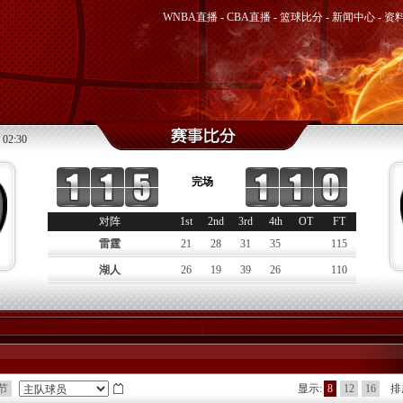
WNBA直播
-
CBA直播
-
篮球比分
-
新闻中心
-
资
 02:30
完场
对阵
1st
2nd
3rd
4th
OT
FT
雷霆
21
28
31
35
115
湖人
26
19
39
26
110
节
显示:
8
12
16
排