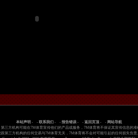
防守篮板
英尺的三分跳投
米切尔]
村塁]
-海斯]
罚球 2投2中
以赛亚-哈尔滕施泰因]
罚球 2投1中
抢到防守篮板
不进
贾里德-麦凯恩]
特-霍姆格伦]
本站声明
- -
联系我们
- -
报告错误
- -
返回页顶
- -
网站导航
篮得手 ([以赛亚-哈尔滕施泰因] 助攻)
：第三方机构可能在7M体育宣传他们的产品或服务，7M体育将不保证其宣传信息的准
冈茨-多尔特]
您跟第三方机构的任何交易与7M体育无关，7M体育将不会对可能引起的任何损失负责