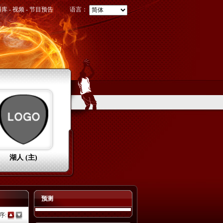
料库
-
视频
-
节目预告
语言：
湖人 (主)
预测
序: