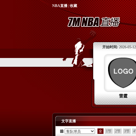
NBA直播
|
收藏
开始时间:
2026-05-12
雷霆
文字直播
全
1节
2节
3节
4