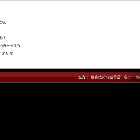
篮板
篮板
英尺的三分跳投
杰-米切尔]
德-麦凯恩]
特-霍姆格伦]
左方：
俄克拉荷马城雷霆
右方：
洛
德-范德比尔特]
森-华莱士]
茨-多尔特]
[马克西-克莱伯]
]