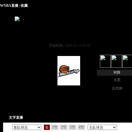
WNBA直播
|
收藏
开始时间:
2026-05-11 00:30
对阵
水星
女武神
水星
文字直播
全
1节
2节
3节
4节