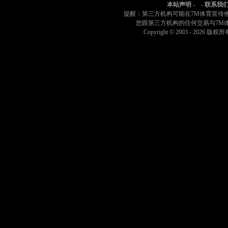
4节 07:41
69-73
[凯拉-查尔斯] 错失25英尺的三分急停跳投
本站声明
- -
联系我
提醒：第三方机构可能在7M体育宣传
4节 08:03
69-73
[狄瓦娜-邦纳] 罚球 1投1中
您跟第三方机构的任何交易与7M
4节 08:03
68-73
[阿米赫蕾] 换人 [加比-威廉姆斯]
Copyright © 2003 -
2026 版权所有 
4节 08:03
68-73
[凯拉-桑顿] 无持球时犯规
4节 08:03
68-73
[齐亚娜-威廉姆斯] 24英尺处跳投命中 ([艾莉莎-托马
4节 08:05
65-73
[艾莉莎-托马斯] 抢到防守篮板
4节 08:07
65-73
[珍妮尔-萨伦] 上篮不进
4节 08:16
65-73
[凯拉-桑顿] 抢到防守篮板
4节 08:19
65-73
[卡莉娅-库珀] 快速突破上篮失败
4节 08:31
65-73
[维罗妮卡-伯顿] 罚球 2投2中
4节 08:31
65-72
[维罗妮卡-伯顿] 罚球 2投1中
4节 08:31
65-71
[乔瓦娜-诺基] 投篮犯规
4节 08:47
65-71
[凯拉-查尔斯] 抢到防守篮板
4节 08:52
65-71
[狄瓦娜-邦纳] 错失26英尺的三分急停跳投
4节 09:07
65-71
[珍妮尔-萨伦] 命中25英尺的后撤步跳投 ([维罗妮卡-
4节 09:21
65-68
[乔瓦娜-诺基] 命中27英尺的三分跳投 ([艾莉莎-托马
4节 09:31
62-68
[凯拉-桑顿] 命中2英尺的上篮 ([维罗妮卡-伯顿] 助攻
4节 09:52
62-66
[艾莉莎-托马斯] 进攻犯规