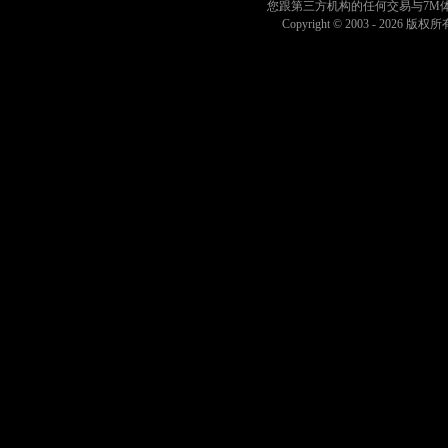
4节 07:03
[科林-塞克斯顿] 替换 [罗伯特-迪林厄姆]
您跟第三方机构的任何交易与7M
Copyright © 2003 -
2026 版权所有 
4节 07:03
[诺阿-克罗尼] 替换 [杰伦-威尔森]
4节 07:03
[丹尼-沃尔夫] 替换 [德雷克-鲍威尔]
4节 07:03
[公牛] 全场(60秒)暂停
4节 07:03
[扎伊尔-威廉姆斯] 突破扣篮得分，[尼克-克拉克斯顿] 助攻
4节 07:04
[尼克-克拉克斯顿] 抢到进攻篮板
4节 07:08
[扎伊尔-威廉姆斯] 错失24英尺的三分跳投
4节 07:15
[德雷克-鲍威尔] 抢到防守篮板
4节 07:18
[安芬尼-西蒙斯] 错失25英尺的三分跳投
4节 07:35
[扎伊尔-威廉姆斯] 命中3英尺的两分投篮
4节 07:53
[安芬尼-西蒙斯] 命中13英尺的后撤步跳投
4节 08:10
[扎伊尔-威廉姆斯] 突破扣篮得分，[尼克-克拉克斯顿] 助攻
4节 08:17
[扎伊尔-威廉姆斯] 抢到防守篮板
4节 08:20
[盖尔雄-亚布塞莱] 24英尺处干拔跳投不中
4节 08:27
[诺朗-特拉奥雷] 传球失误 ([伊萨克-奥科罗] 抢断)
4节 08:38
[安芬尼-西蒙斯] 命中5英尺的两分投篮
4节 08:48
[诺朗-特拉奥雷] 罚球 2投2中
4节 08:48
[诺朗-特拉奥雷] 罚球 2投1中