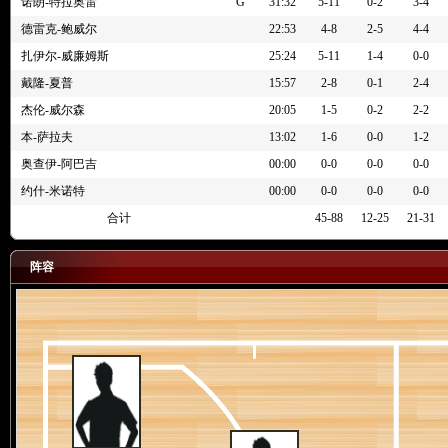
4节 02:55
[尼克-理查兹] 投篮犯规
诺朗-特拉奥雷
G
31:32
5-11
0-2
3-4
4节 03:02
[尼克-克拉克斯顿] 抢到防守篮板
德雷克-鲍威尔
22:53
4-8
2-5
4-4
4节 03:06
[丹尼-沃尔夫] 4英尺处封盖了 [科林-塞克斯顿] 的2分投篮
扎伊尔-威廉姆斯
25:24
5-11
1-4
0-0
4节 03:20
[公牛] 球队进攻篮板
戴隆-夏普
15:57
2-8
0-1
2-4
4节 03:20
[丹尼-沃尔夫] 封盖 [马塔斯-布泽利斯] 的2英尺快攻上篮
杰伦-威尔森
20:05
1-5
0-2
2-2
4节 03:33
[丹尼-沃尔夫] 突破扣篮得分，[诺朗-特拉奥雷] 助攻
本-萨拉夫
13:02
1-6
0-0
1-2
4节 03:52
[安芬尼-西蒙斯] 命中21英尺的两分投篮
奥查伊-阿巴吉
00:00
0-0
0-0
0-0
4节 04:00
[尼克-克拉克斯顿] 替换 [戴隆-夏普]
约什-米诺特
00:00
0-0
0-0
0-0
4节 04:00
[诺朗-特拉奥雷] 替换 [扎伊尔-威廉姆斯]
合计
45-88
12-25
21-31
4节 04:00
[公牛] 球队进攻篮板
4节 04:00
[特伦斯-曼恩] 封盖 [科林-塞克斯顿] 的2英尺快攻上篮
阵容
4节 04:16
[戴隆-夏普] 1英尺处快攻扣篮命中
4节 04:32
[伊萨克-奥科罗] 2分命中 ([安芬尼-西蒙斯] 助攻)
4节 04:51
[公牛] 球队防守篮板
4节 04:51
[特伦斯-曼恩] 抛投不进
4节 05:07
[马塔斯-布泽利斯] 罚球 2投2中
4节 05:07
[公牛] 球队进攻篮板
4节 05:07
[马塔斯-布泽利斯] 罚球两罚中一