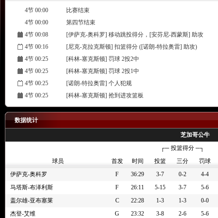
4节 00:00
比赛结束
4节 00:00
第四节结束
4节 00:08
[伊萨克-奥科罗] 移动跳投得分，[安芬尼-西蒙斯] 助攻
4节 00:16
[尼克-克拉克斯顿] 扣篮得分 ([诺朗-特拉奥雷] 助攻)
4节 00:25
[科林-塞克斯顿] 罚球 2投2中
4节 00:25
[科林-塞克斯顿] 罚球 2投1中
4节 00:25
[诺朗-特拉奥雷] 个人犯规
4节 00:25
[科林-塞克斯顿] 抢到进攻篮板
4节 00:25
[马塔斯-布泽利斯] 快速突破上篮失败
4节 00:32
[诺阿-克罗尼] 罚球 2投2中
数据统计
4节 00:32
[诺阿-克罗尼] 罚球 2投1中
芝加哥公牛
4节 00:32
[科林-塞克斯顿] 个人犯规
┌─ 投篮得分 ─┐
4节 00:36
[丹尼-沃尔夫] 抢到防守篮板
球员
首发
时间
投篮
三分
罚球
4节 00:39
[科林-塞克斯顿] 快速突破上篮失败
伊萨克-奥科罗
F
36:29
3-7
0-2
4-4
4节 00:43
[伊萨克-奥科罗] 抢到进攻篮板
马塔斯-布泽利斯
F
26:11
5-15
3-7
5-6
4节 00:47
[马塔斯-布泽利斯] 错失24英尺的三分急停跳投
盖尔雄-亚布塞莱
C
22:28
1-3
1-3
0-0
4节 00:52
[公牛] 全场(60秒)暂停
杰登-艾维
G
23:32
3-8
2-6
5-6
4节 00:52
[诺朗-特拉奥雷] 突破扣篮得分