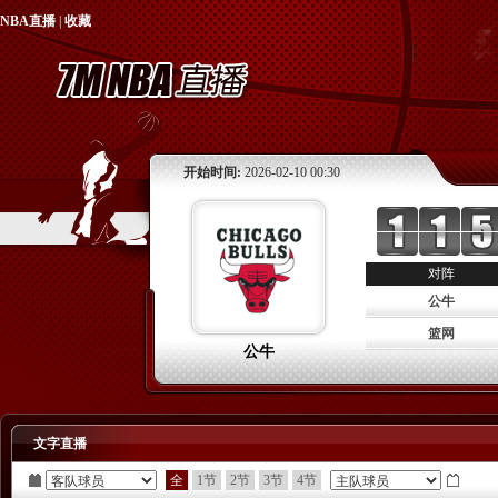
NBA直播
|
收藏
开始时间:
2026-02-10 00:30
对阵
公牛
篮网
公牛
文字直播
全
1节
2节
3节
4节