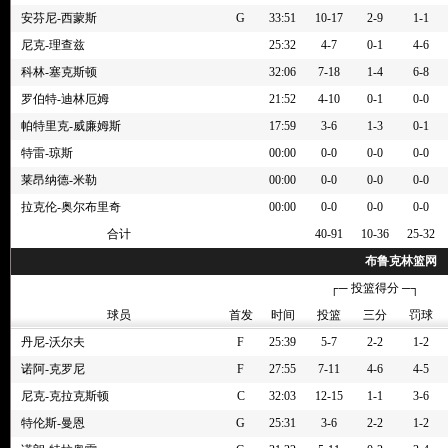
安芬尼-西蒙斯
G
33:51
10-17
2-9
1-1
4节 01:14
[科林-塞克斯顿] 突破扣篮得分
尼克-理查兹
25:32
4-7
0-1
4-6
4节 01:20
[篮网] 球队进攻篮板
科林-塞克斯顿
32:06
7-18
1-4
6-8
4节 01:21
24秒违例
4节 01:22
[诺朗-特拉奥雷] 错失25英尺的三分跳投
罗伯特-迪林厄姆
21:52
4-10
0-1
0-0
4节 01:45
[马塔斯-布泽利斯] 命中3英尺的两分投篮 ([安芬尼-西蒙斯] 
帕特里克-威廉姆斯
17:59
3-6
1-3
0-1
4节 01:57
[尼克-克拉克斯顿] 补篮得手
特雷-琼斯
00:00
0-0
0-0
0-0
4节 01:57
[尼克-克拉克斯顿] 抢到进攻篮板
莱昂纳德-米勒
00:00
0-0
0-0
0-0
4节 01:57
[诺阿-克罗尼] 快速突破上篮失败
拉克伦-奥尔布里奇
00:00
0-0
0-0
0-0
4节 02:15
[安芬尼-西蒙斯] 传球失误
合计
40-91
10-36
25-32
4节 02:19
[安芬尼-西蒙斯] 抢到防守篮板
布鲁克林篮网
4节 02:23
[尼克-克拉克斯顿] 抛投不进
┌─ 投篮得分 ─┐
4节 02:39
[诺阿-克罗尼] 抢到防守篮板
球员
首发
时间
投篮
三分
罚球
4节 02:42
[安芬尼-西蒙斯] 25英尺处后撤步跳投不中
丹尼-沃尔夫
F
25:39
5-7
2-2
1-2
4节 02:55
[尼克-克拉克斯顿] 罚球 2投2中
诺阿-克罗尼
F
27:55
7-11
4-6
4-5
4节 02:55
[尼克-克拉克斯顿] 罚球 2投1中
尼克-克拉克斯顿
C
32:03
12-15
1-1
3-6
4节 02:55
[公牛] 教练发起挑战
特伦斯-曼恩
4节 02:55
[篮网] 全场(60秒)暂停
G
25:31
3-6
2-2
1-2